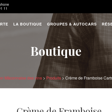
éphone
91 11
ARTE
LA BOUTIQUE
GROUPES & AUTOCARS
RÉS
Boutique
on Mâconnaise des vins
>
Produits
>
Crème de Framboise Cartr
Crème de Framboise