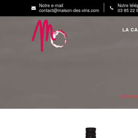
Skip
Notre e-mail
Notre tél
to
contact@maison-des-vins.com
03 85 22 
content
LA C
La Mais