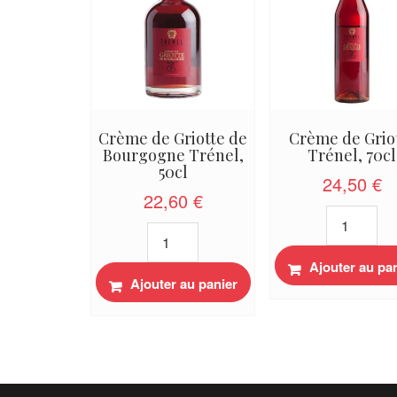
Crème de Griotte de
Crème de Grio
Bourgogne Trénel,
Trénel, 70cl
50cl
24,50
€
22,60
€
quantité
quantité
de
de
Crème
Crème
Ajouter au pa
de
Ajouter au panier
de
Griotte
Griotte
Trénel,
de
70cl
Bourgogne
Trénel,
50cl