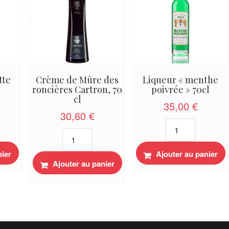
tte
Crème de Mûre des
Liqueur « menthe
roncières Cartron, 70
poivrée » 70cl
cl
35,00
€
30,60
€
quantité
quantité
de
de
Liqueur
nier
Crème
Ajouter au panier
"menthe
Ajouter au panier
de
poivrée"
Mûre
70cl
des
roncières
Cartron,
70
cl