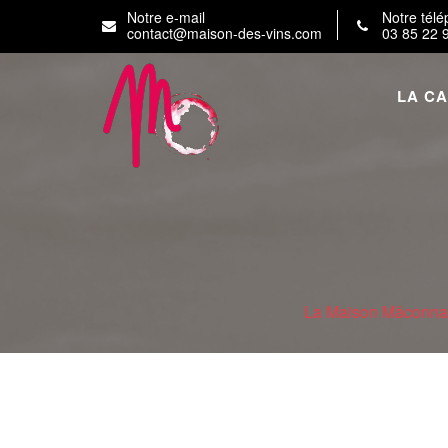
Skip
Notre e-mail
Notre tél
to
contact@maison-des-vins.com
03 85 22 
content
LA C
La Maison Mâconnai