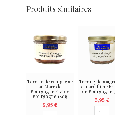
Produits similaires
Terrine de campagne
Terrine de magr
au Marc de
canard fumé Fra
Bourgogne Frairie
de Bourgogne 
Bourgogne 180g
5,95
€
9,95
€
quantité
quantité
de