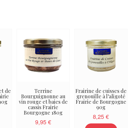
et de
Terrine
Frairine de cuisses de
irie
Bourguignonne au
grenouille à l’aligoté
90g
vin rouge et baies de
Frairie de Bourgogne
cassis Frairie
90g
Bourgogne 180g
8,25
€
9,95
€