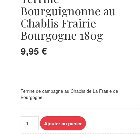
Bourguignonne au
Chablis Frairie
Bourgogne 180g
9,95
€
Terrine de campagne au Chablis de La Frairie de
Bourgogne.
quantité
Ajouter au panier
de
Terrine
Bourguignonne