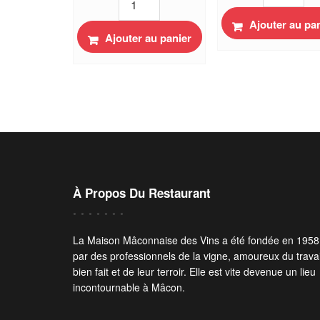
de
Terrine
Terrine
Ajouter au pa
de
Ajouter au panier
de
magret
campagne
de
au
canard
Marc
fumé
de
Frairie
Bourgogne
de
Frairie
Bourgogne
Bourgogne
90g
180g
À Propos Du Restaurant
La Maison Mâconnaise des Vins a été fondée en 1958
par des professionnels de la vigne, amoureux du travai
bien fait et de leur terroir. Elle est vite devenue un lieu
incontournable à Mâcon.