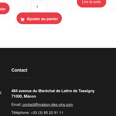
Lire la suite
quantité
de
nier
Terrine
Ajouter au panier
Bourguignonne
au
vin
rouge
et
baies
de
cassis
Frairie
Bourgogne
Contact
180g
484 avenue du Maréchal de Lattre de Tassigny
l
71000, Mâcon
Email:
contact@maison-des-vins.com
Téléphone: +33 (3) 85 22 91 11