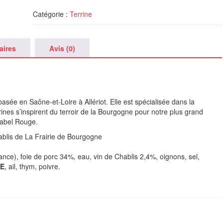
au
Catégorie :
Terrine
Chablis
Frairie
Bourgogne
180g
aires
Avis (0)
asée en Saône-et-Loire à Allériot. Elle est spécialisée dans la
rines s’inspirent du terroir de la Bourgogne pour notre plus grand
Label Rouge.
blis de La Frairie de Bourgogne
nce), foie de porc 34%, eau, vin de Chablis 2,4%, oignons, sel,
E
, ail, thym, poivre.