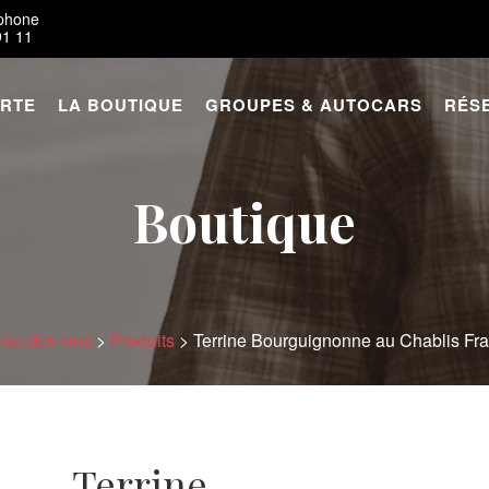
éphone
91 11
ARTE
LA BOUTIQUE
GROUPES & AUTOCARS
RÉS
Boutique
se des vins
>
Produits
>
Terrine Bourguignonne au Chablis Fr
Terrine