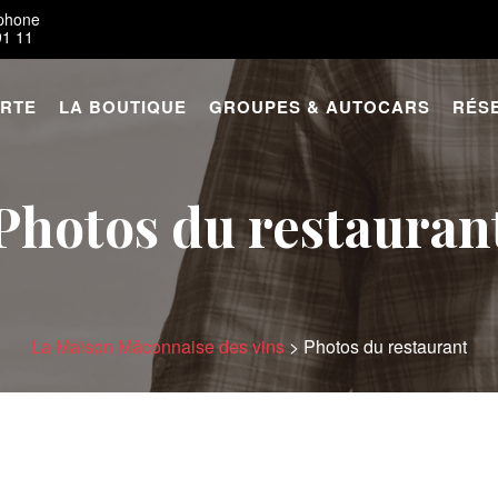
éphone
91 11
ARTE
LA BOUTIQUE
GROUPES & AUTOCARS
RÉS
Photos du restauran
La Maison Mâconnaise des vins
>
Photos du restaurant