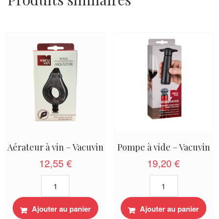
Aérateur à vin – Vacuvin
Pompe à vide – Vacuvin
12,55
€
19,20
€
quantité
quantité
de
de
Aérateur
Pompe
Ajouter au panier
Ajouter au panier
à
à
vin
vide