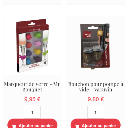
-
-
Vacuvin
Vacuvin
Marqueur de verre – Vin
Bouchon pour pompe à
Bouquet
vide – Vacuvin
9,95
€
9,80
€
quantité
quantité
de
de
Marqueur
Bouchon
Ajouter au panier
Ajouter au panier
de
pour