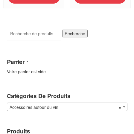
verre
pompe
-
à
Vin
vide
Bouquet
-
Vacuvin
Recherche
Recherche
pour :
Panier
Votre panier est vide.
Catégories De Produits
Accessoires autour du vin
×
Produits