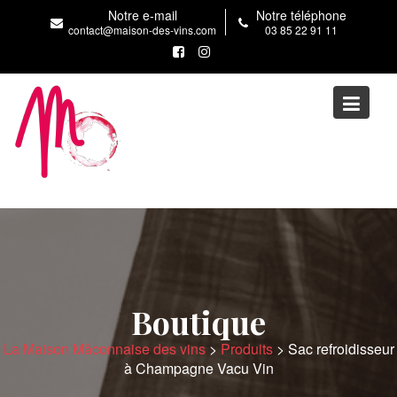
Skip
Notre e-mail
Notre téléphone
to
contact@maison-des-vins.com
03 85 22 91 11
content
Boutique
La Maison Mâconnaise des vins
>
Produits
>
Sac refroidisseur
à Champagne Vacu Vin