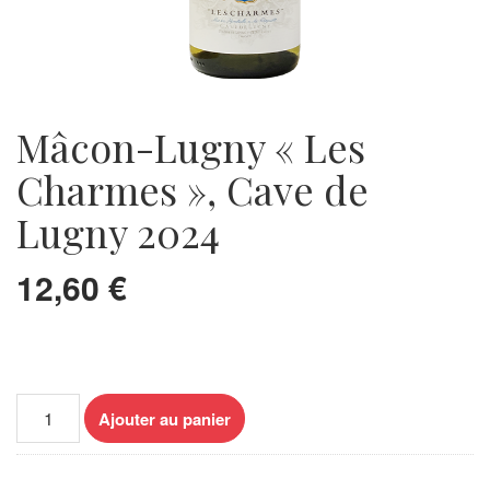
Mâcon-Lugny « Les
Charmes », Cave de
Lugny 2024
12,60
€
quantité
Ajouter au panier
de
Mâcon-
Lugny