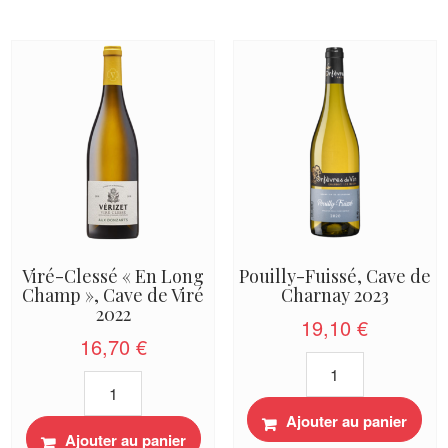
Préludes",
L'Ecette
Vignerons
"Maizières"
des
2023
Terres
Secrètes
2024
Viré-Clessé « En Long
Pouilly-Fuissé, Cave de
Champ », Cave de Viré
Charnay 2023
2022
19,10
€
16,70
€
quantité
quantité
de
de
Pouilly-
Viré-
Ajouter au panier
Fuissé,
Ajouter au panier
Clessé
Cave