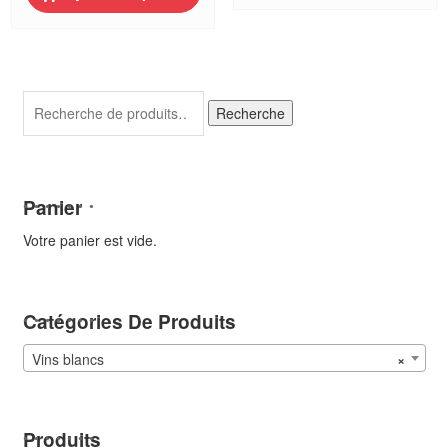
"En
de
Long
Charnay
Champ",
2023
Cave
de
Recherche
Viré
Recherche
pour :
2022
Panier
Votre panier est vide.
Catégories De Produits
Vins blancs
×
Produits