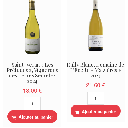
Saint-Véran « Les
Rully Blanc, Domaine de
Préludes », Vignerons
L’Ecette « Maizières »
des Terres Secrètes
2023
2024
21,60
€
13,00
€
quantité
quantité
de
de
Rully
Saint-
Ajouter au panier
Blanc,
Ajouter au panier
Véran
Domaine
"Les
de