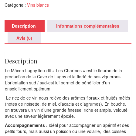
"Les
Catégorie :
Vins blancs
Charmes",
Cave
de
Lugny
Description
Informations complémentaires
2024
Avis (0)
Description
Le Mâcon Lugny lieu-dit « Les Charmes » est le fleuron de la
production de la Cave de Lugny et la fierté de ses vignerons.
L’orientation sud / sud-est lui permet de bénéficier d’un
ensoleillement optimum.
Le nez de ce vin nous relève des arômes floraux et fruités mêlés
(notes de noisette, de miel, d’acacia et d’agrumes). En bouche,
on trouvera un vin d’une grande finesse, riche et ample, velouté
avec une saveur légèrement épicée.
Accompagnements :
idéal pour accompagner un apéritif et des
petits fours, mais aussi un poisson ou une volaille, des cuisses