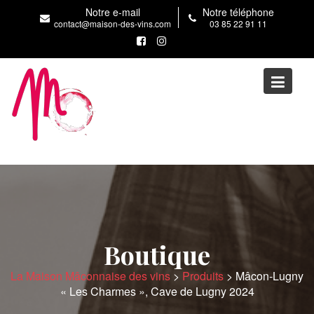
Skip
Notre e-mail
Notre téléphone
to
contact@maison-des-vins.com
03 85 22 91 11
content
Boutique
La Maison Mâconnaise des vins
>
Produits
>
Mâcon-Lugny
« Les Charmes », Cave de Lugny 2024