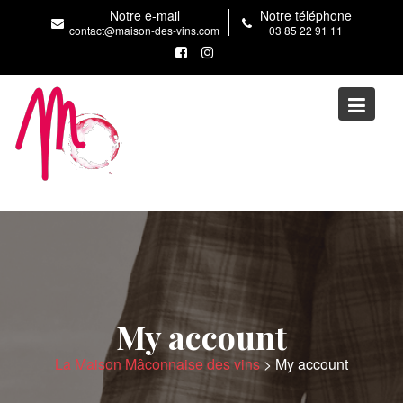
Skip
Notre e-mail
Notre téléphone
to
contact@maison-des-vins.com
03 85 22 91 11
content
My account
La Maison Mâconnaise des vins
>
My account