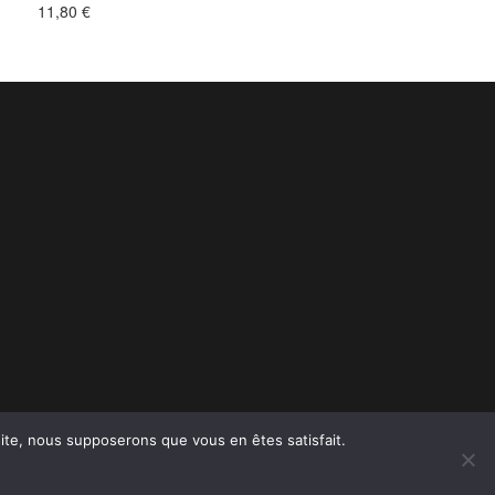
11,80
€
 site, nous supposerons que vous en êtes satisfait.
glish
Groups
Meeting and seminar
Contact