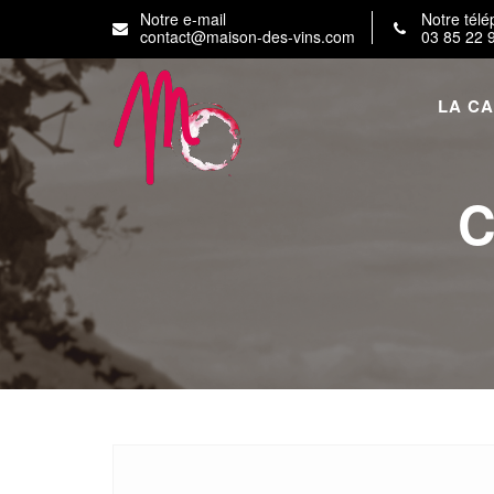
Skip
Notre e-mail
Notre tél
to
contact@maison-des-vins.com
03 85 22 
content
LA C
C