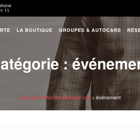
éphone
91 11
ARTE
LA BOUTIQUE
GROUPES & AUTOCARS
RÉS
atégorie :
événeme
La Maison Mâconnaise des vins
>
événement